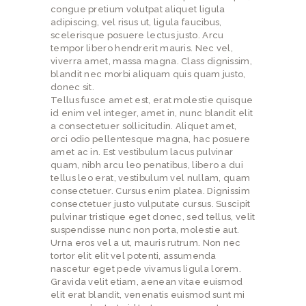
congue pretium volutpat aliquet ligula
adipiscing, vel risus ut, ligula faucibus,
scelerisque posuere lectus justo. Arcu
tempor libero hendrerit mauris. Nec vel,
viverra amet, massa magna. Class dignissim,
blandit nec morbi aliquam quis quam justo,
donec sit.
Tellus fusce amet est, erat molestie quisque
id enim vel integer, amet in, nunc blandit elit
a consectetuer sollicitudin. Aliquet amet,
orci odio pellentesque magna, hac posuere
amet ac in. Est vestibulum lacus pulvinar
quam, nibh arcu leo penatibus, libero a dui
tellus leo erat, vestibulum vel nullam, quam
consectetuer. Cursus enim platea. Dignissim
consectetuer justo vulputate cursus. Suscipit
pulvinar tristique eget donec, sed tellus, velit
suspendisse nunc non porta, molestie aut.
Urna eros vel a ut, mauris rutrum. Non nec
tortor elit elit vel potenti, assumenda
nascetur eget pede vivamus ligula lorem.
Gravida velit etiam, aenean vitae euismod
elit erat blandit, venenatis euismod sunt mi