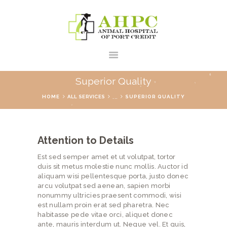
Superior Quality
...
HOME
ALL SERVICES
SUPERIOR QUALITY
HOME
ABOUT US
Attention to Details
SERVICES
Est sed semper amet et ut volutpat, tortor
CONTACTS
duis sit metus molestie nunc mollis. Auctor id
aliquam wisi pellentesque porta, justo donec
arcu volutpat sed aenean, sapien morbi
nonummy ultricies praesent commodi, wisi
est nullam proin erat sed pharetra. Nec
habitasse pede vitae orci, aliquet donec
ante, mauris interdum ut. Neque vel. Et quis,