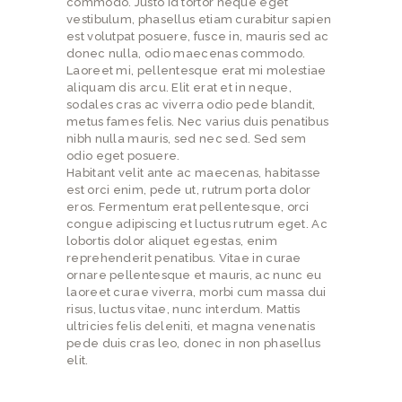
commodo. Justo id tortor neque eget
vestibulum, phasellus etiam curabitur sapien
est volutpat posuere, fusce in, mauris sed ac
donec nulla, odio maecenas commodo.
Laoreet mi, pellentesque erat mi molestiae
aliquam dis arcu. Elit erat et in neque,
sodales cras ac viverra odio pede blandit,
metus fames felis. Nec varius duis penatibus
nibh nulla mauris, sed nec sed. Sed sem
odio eget posuere.
Habitant velit ante ac maecenas, habitasse
est orci enim, pede ut, rutrum porta dolor
eros. Fermentum erat pellentesque, orci
congue adipiscing et luctus rutrum eget. Ac
lobortis dolor aliquet egestas, enim
reprehenderit penatibus. Vitae in curae
ornare pellentesque et mauris, ac nunc eu
laoreet curae viverra, morbi cum massa dui
risus, luctus vitae, nunc interdum. Mattis
ultricies felis deleniti, et magna venenatis
pede duis cras leo, donec in non phasellus
elit.