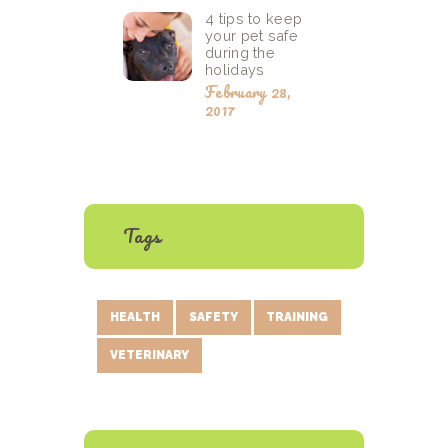
4 tips to keep
your pet safe
during the
holidays
February 28,
2017
Tags
HEALTH
SAFETY
TRAINING
VETERINARY